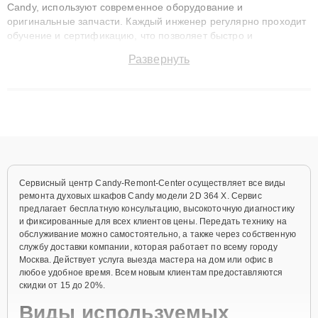
Candy, используют современное оборудование и
оригинальные запчасти. Каждый инженер регулярно проходит
обучение и сертификацию, что позволяет быстро и
точноdiagnostikировать поломки и восстанавливать технику с
Развернуть
сохранением гарантии до 3 лет. Наши мастера решают
сложные случаи: от замены матриц и материнских плат до
ремонта после залития и восстановления данных. Благодаря
высокой квалификации и ответственному подходу клиенты
получают быстрый, качественный ремонт и понятные
объяснения по результатам диагностики.
Сервисный центр Candy-Remont-Center осуществляет все виды
ремонта духовых шкафов Candy модели 2D 364 X. Сервис
предлагает бесплатную консультацию, высокоточную диагностику
и фиксированные для всех клиентов цены. Передать технику на
обслуживание можно самостоятельно, а также через собственную
службу доставки компании, которая работает по всему городу
Москва. Действует услуга выезда мастера на дом или офис в
любое удобное время. Всем новым клиентам предоставляются
скидки от 15 до 20%.
Виды используемых