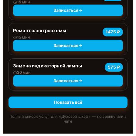
15 мин
Записаться
Ремонт электросхемы
1475 ₽
15 мин
Записаться
Замена индикаторной лампы
575 ₽
30 мин
Записаться
Показать всё
Полный список услуг для «
Духовой шкаф
» — по звонку или в
чате