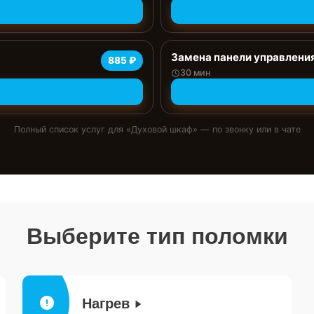
Замена панели управлени
885 ₽
30 мин
Полный список услуг для «
Духовой шкаф
» — по звонку или в чате
Выберите тип поломки
Нагрев