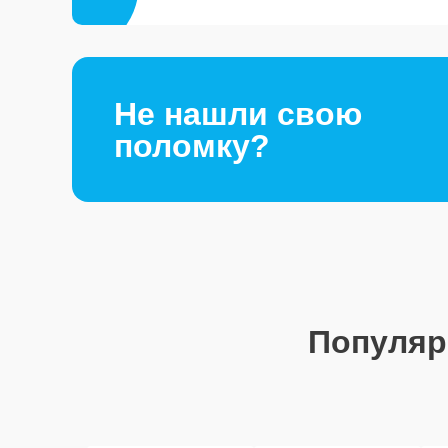
Не нашли свою
поломку?
Популя