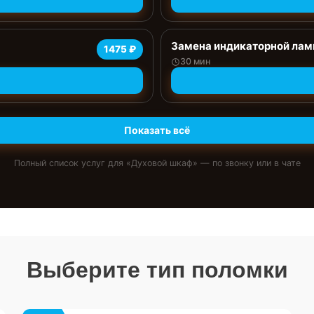
Замена индикаторной ла
1475 ₽
30 мин
Показать всё
Полный список услуг для «
Духовой шкаф
» — по звонку или в чате
Выберите тип поломки