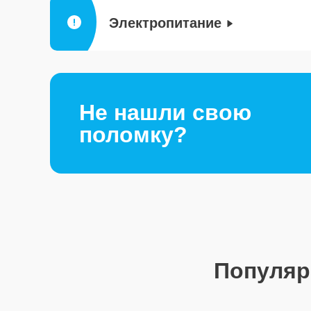
Электропитание
Не нашли свою
поломку?
Популя