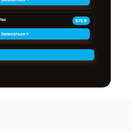
мпы
575 ₽
Записаться