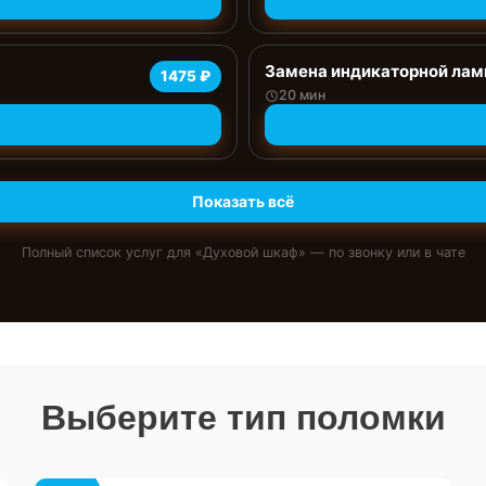
Замена индикаторной ла
1475 ₽
20 мин
Показать всё
Полный список услуг для «
Духовой шкаф
» — по звонку или в чате
Выберите тип поломки