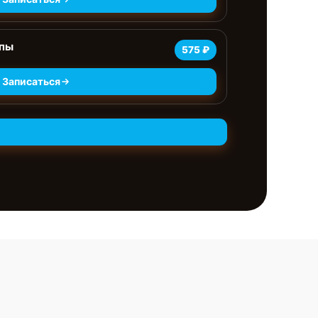
мпы
575 ₽
Записаться