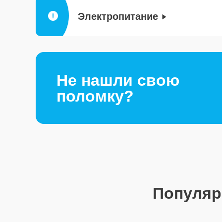
Электропитание
Не нашли свою
поломку?
Популя