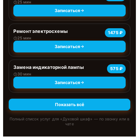
25 мин
Записаться
Ремонт электросхемы
1475 ₽
25 мин
Записаться
Замена индикаторной лампы
575 ₽
30 мин
Записаться
Показать всё
Полный список услуг для «
Духовой шкаф
» — по звонку или в
чате