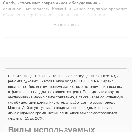
Candy, используют современное оборудование и
оригинальные запчасти. Каждый инженер регулярно проходит
обучение и сертификацию, что позволяет быстро и
точноdiagnostikировать поломки и восстанавливать технику с
Развернуть
сохранением гарантии до 3 лет. Наши мастера решают
сложные случаи: от замены матриц и материнских плат до
ремонта после залития и восстановления данных. Благодаря
высокой квалификации и ответственному подходу клиенты
получают быстрый, качественный ремонт и понятные
объяснения по результатам диагностики.
Сервисный центр Candy-Remont-Center осуществляет все виды
ремонта духовых шкафов Candy модели FCL 614 RA. Сервис
предлагает бесплатную консультацию, высокоточную диагностику
и фиксированные для всех клиентов цены. Передать технику на
обслуживание можно самостоятельно, а также через собственную
службу доставки компании, которая работает по всему городу
Москва. Действует услуга выезда мастера на дом или офис в
любое удобное время. Всем новым клиентам предоставляются
скидки от 15 до 20%.
Виды используемых