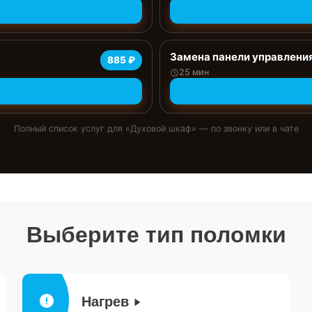
Замена панели управлени
885 ₽
25 мин
Полный список услуг для «
Духовой шкаф
» — по звонку или в чате
Выберите тип поломки
Нагрев