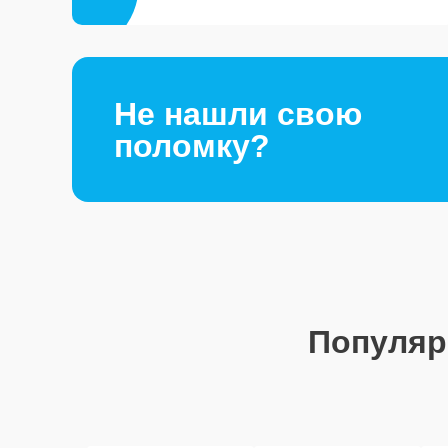
Не нашли свою
поломку?
Популя