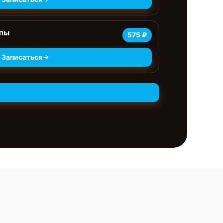
мпы
575 ₽
Записаться