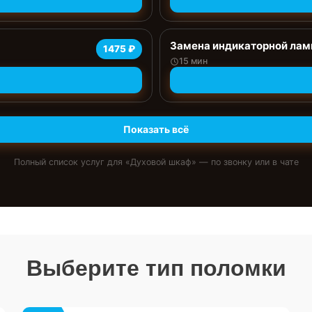
Замена индикаторной ла
1475 ₽
15 мин
Показать всё
Полный список услуг для «
Духовой шкаф
» — по звонку или в чате
Выберите тип поломки