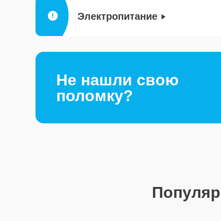
Электропитание
Не нашли свою
поломку?
Популя