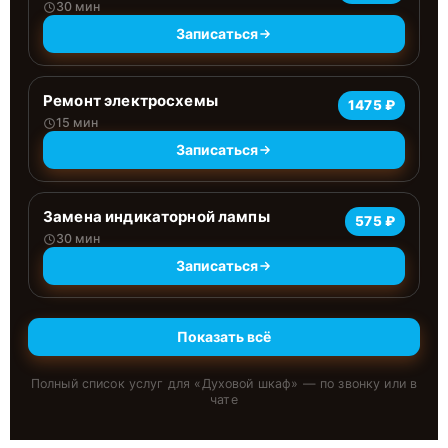
30 мин
Записаться
Ремонт электросхемы
1475 ₽
15 мин
Записаться
Замена индикаторной лампы
575 ₽
30 мин
Записаться
Показать всё
Полный список услуг для «
Духовой шкаф
» — по звонку или в
чате