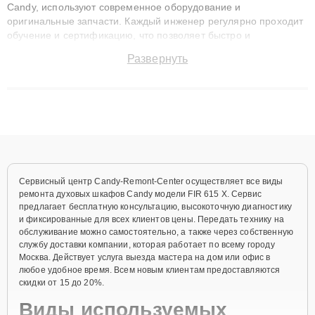
Candy, используют современное оборудование и
оригинальные запчасти. Каждый инженер регулярно проходит
обучение и сертификацию, что позволяет быстро и
точноdiagnostikировать поломки и восстанавливать технику с
Развернуть
сохранением гарантии до 3 лет. Наши мастера решают
сложные случаи: от замены матриц и материнских плат до
ремонта после залития и восстановления данных. Благодаря
высокой квалификации и ответственному подходу клиенты
получают быстрый, качественный ремонт и понятные
объяснения по результатам диагностики.
Сервисный центр Candy-Remont-Center осуществляет все виды
ремонта духовых шкафов Candy модели FIR 615 X. Сервис
предлагает бесплатную консультацию, высокоточную диагностику
и фиксированные для всех клиентов цены. Передать технику на
обслуживание можно самостоятельно, а также через собственную
службу доставки компании, которая работает по всему городу
Москва. Действует услуга выезда мастера на дом или офис в
любое удобное время. Всем новым клиентам предоставляются
скидки от 15 до 20%.
Виды используемых