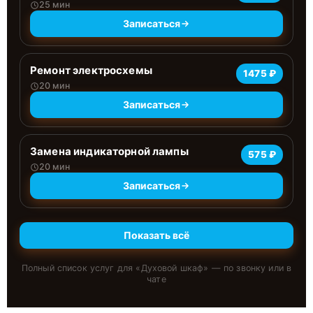
25 мин
Записаться
Ремонт электросхемы
1475 ₽
20 мин
Записаться
Замена индикаторной лампы
575 ₽
20 мин
Записаться
Показать всё
Полный список услуг для «
Духовой шкаф
» — по звонку или в
чате