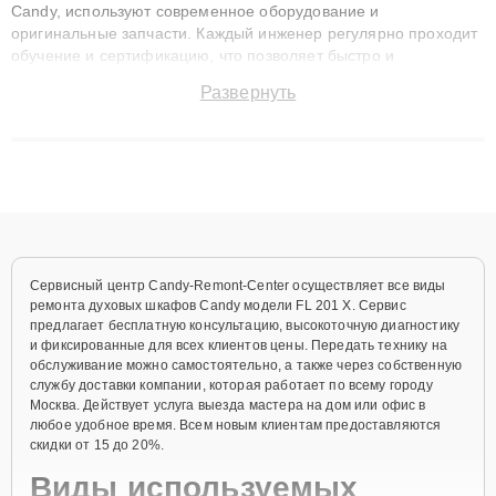
Candy, используют современное оборудование и
оригинальные запчасти. Каждый инженер регулярно проходит
обучение и сертификацию, что позволяет быстро и
точноdiagnostikировать поломки и восстанавливать технику с
Развернуть
сохранением гарантии до 3 лет. Наши мастера решают
сложные случаи: от замены матриц и материнских плат до
ремонта после залития и восстановления данных. Благодаря
высокой квалификации и ответственному подходу клиенты
получают быстрый, качественный ремонт и понятные
объяснения по результатам диагностики.
Сервисный центр Candy-Remont-Center осуществляет все виды
ремонта духовых шкафов Candy модели FL 201 X. Сервис
предлагает бесплатную консультацию, высокоточную диагностику
и фиксированные для всех клиентов цены. Передать технику на
обслуживание можно самостоятельно, а также через собственную
службу доставки компании, которая работает по всему городу
Москва. Действует услуга выезда мастера на дом или офис в
любое удобное время. Всем новым клиентам предоставляются
скидки от 15 до 20%.
Виды используемых