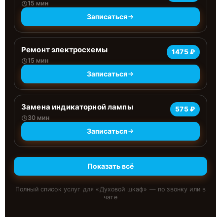
15 мин
Записаться
Ремонт электросхемы
1475 ₽
15 мин
Записаться
Замена индикаторной лампы
575 ₽
30 мин
Записаться
Показать всё
Полный список услуг для «
Духовой шкаф
» — по звонку или в
чате