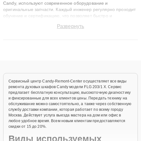
Candy, используют современное оборудование и
оригинальные запчасти. Каждый инженер регулярно проходит
обучение и сертификацию, что позволяет быстро и
точноdiagnostikировать поломки и восстанавливать технику с
Развернуть
сохранением гарантии до 3 лет. Наши мастера решают
сложные случаи: от замены матриц и материнских плат до
ремонта после залития и восстановления данных. Благодаря
высокой квалификации и ответственному подходу клиенты
получают быстрый, качественный ремонт и понятные
объяснения по результатам диагностики.
Сервисный центр Candy-Remont-Center осуществляет все виды
ремонта духовых шкафов Candy модели FLG 203/1 X. Сервис
предлагает бесплатную консультацию, высокоточную диагностику
и фиксированные для всех клиентов цены. Передать технику на
обслуживание можно самостоятельно, а также через собственную
службу доставки компании, которая работает по всему городу
Москва. Действует услуга выезда мастера на дом или офис в
любое удобное время. Всем новым клиентам предоставляются
скидки от 15 до 20%.
Виды используемых