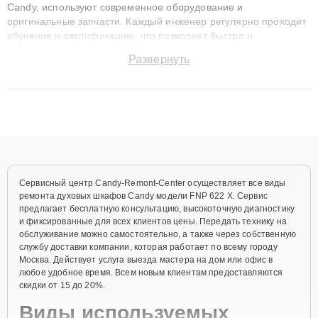
Candy, используют современное оборудование и
оригинальные запчасти. Каждый инженер регулярно проходит
обучение и сертификацию, что позволяет быстро и
точноdiagnostikировать поломки и восстанавливать технику с
Развернуть
сохранением гарантии до 3 лет. Наши мастера решают
сложные случаи: от замены матриц и материнских плат до
ремонта после залития и восстановления данных. Благодаря
высокой квалификации и ответственному подходу клиенты
получают быстрый, качественный ремонт и понятные
объяснения по результатам диагностики.
Сервисный центр Candy-Remont-Center осуществляет все виды
ремонта духовых шкафов Candy модели FNP 622 X. Сервис
предлагает бесплатную консультацию, высокоточную диагностику
и фиксированные для всех клиентов цены. Передать технику на
обслуживание можно самостоятельно, а также через собственную
службу доставки компании, которая работает по всему городу
Москва. Действует услуга выезда мастера на дом или офис в
любое удобное время. Всем новым клиентам предоставляются
скидки от 15 до 20%.
Виды используемых