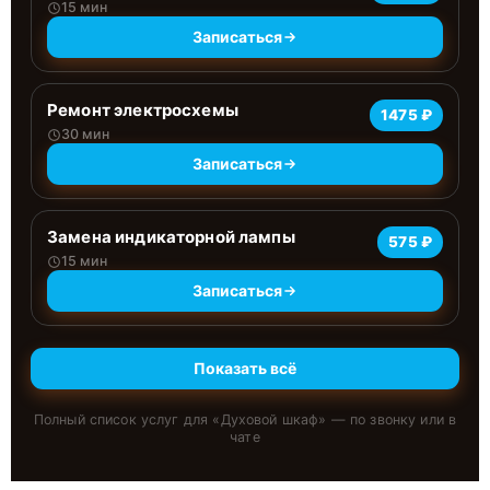
15 мин
Записаться
Ремонт электросхемы
1475 ₽
30 мин
Записаться
Замена индикаторной лампы
575 ₽
15 мин
Записаться
Показать всё
Полный список услуг для «
Духовой шкаф
» — по звонку или в
чате