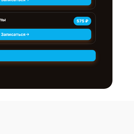
мпы
575 ₽
Записаться