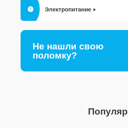
Электропитание
Не нашли свою
поломку?
Популя