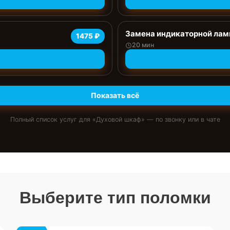
Замена индикаторной ла
1475 ₽
20 мин
Показать всё
Полный список услуг для «
Духовой шкаф
» — по звонку или в чате
Выберите тип поломки