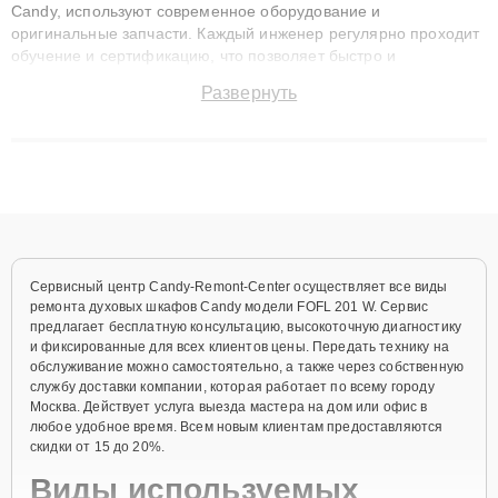
Candy, используют современное оборудование и
оригинальные запчасти. Каждый инженер регулярно проходит
обучение и сертификацию, что позволяет быстро и
точноdiagnostikировать поломки и восстанавливать технику с
Развернуть
сохранением гарантии до 3 лет. Наши мастера решают
сложные случаи: от замены матриц и материнских плат до
ремонта после залития и восстановления данных. Благодаря
высокой квалификации и ответственному подходу клиенты
получают быстрый, качественный ремонт и понятные
объяснения по результатам диагностики.
Сервисный центр Candy-Remont-Center осуществляет все виды
ремонта духовых шкафов Candy модели FOFL 201 W. Сервис
предлагает бесплатную консультацию, высокоточную диагностику
и фиксированные для всех клиентов цены. Передать технику на
обслуживание можно самостоятельно, а также через собственную
службу доставки компании, которая работает по всему городу
Москва. Действует услуга выезда мастера на дом или офис в
любое удобное время. Всем новым клиентам предоставляются
скидки от 15 до 20%.
Виды используемых