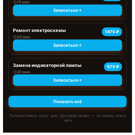
15 мин
Записаться
Ремонт электросхемы
1475 ₽
30 мин
Записаться
Замена индикаторной лампы
575 ₽
30 мин
Записаться
Показать всё
Полный список услуг для «
Духовой шкаф
» — по звонку или в
чате