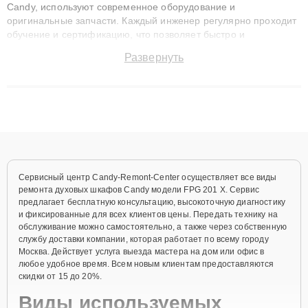
Candy, используют современное оборудование и
оригинальные запчасти. Каждый инженер регулярно проходит
обучение и сертификацию, что позволяет быстро и
точноdiagnostikировать поломки и восстанавливать технику с
Развернуть
сохранением гарантии до 3 лет. Наши мастера решают
сложные случаи: от замены матриц и материнских плат до
ремонта после залития и восстановления данных. Благодаря
высокой квалификации и ответственному подходу клиенты
получают быстрый, качественный ремонт и понятные
объяснения по результатам диагностики.
Сервисный центр Candy-Remont-Center осуществляет все виды
ремонта духовых шкафов Candy модели FPG 201 X. Сервис
предлагает бесплатную консультацию, высокоточную диагностику
и фиксированные для всех клиентов цены. Передать технику на
обслуживание можно самостоятельно, а также через собственную
службу доставки компании, которая работает по всему городу
Москва. Действует услуга выезда мастера на дом или офис в
любое удобное время. Всем новым клиентам предоставляются
скидки от 15 до 20%.
Виды используемых