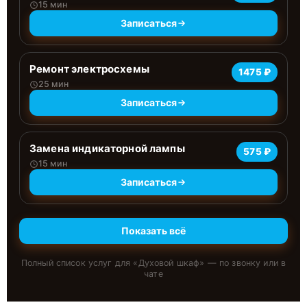
15 мин
Записаться
Ремонт электросхемы
1475 ₽
25 мин
Записаться
Замена индикаторной лампы
575 ₽
15 мин
Записаться
Показать всё
Полный список услуг для «
Духовой шкаф
» — по звонку или в
чате