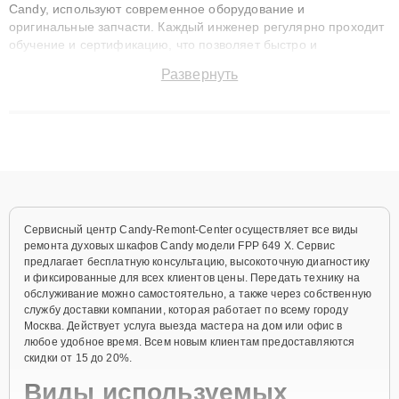
Candy, используют современное оборудование и
оригинальные запчасти. Каждый инженер регулярно проходит
обучение и сертификацию, что позволяет быстро и
точноdiagnostikировать поломки и восстанавливать технику с
Развернуть
сохранением гарантии до 3 лет. Наши мастера решают
сложные случаи: от замены матриц и материнских плат до
ремонта после залития и восстановления данных. Благодаря
высокой квалификации и ответственному подходу клиенты
получают быстрый, качественный ремонт и понятные
объяснения по результатам диагностики.
Сервисный центр Candy-Remont-Center осуществляет все виды
ремонта духовых шкафов Candy модели FPP 649 X. Сервис
предлагает бесплатную консультацию, высокоточную диагностику
и фиксированные для всех клиентов цены. Передать технику на
обслуживание можно самостоятельно, а также через собственную
службу доставки компании, которая работает по всему городу
Москва. Действует услуга выезда мастера на дом или офис в
любое удобное время. Всем новым клиентам предоставляются
скидки от 15 до 20%.
Виды используемых