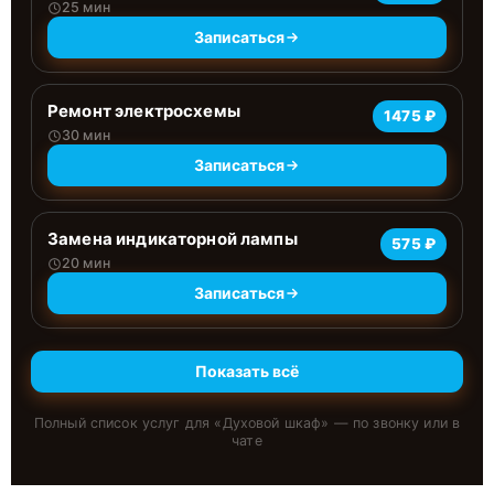
25 мин
Записаться
Ремонт электросхемы
1475 ₽
30 мин
Записаться
Замена индикаторной лампы
575 ₽
20 мин
Записаться
Показать всё
Полный список услуг для «
Духовой шкаф
» — по звонку или в
чате