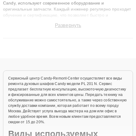
Candy, используют современное оборудование и
оригинальные запчасти. Каждый инженер регулярно проходит
обучение и сертификацию, что позволяет быстро и
точноdiagnostikировать поломки и восстанавливать технику с
Развернуть
сохранением гарантии до 3 лет. Наши мастера решают
сложные случаи: от замены матриц и материнских плат до
ремонта после залития и восстановления данных. Благодаря
высокой квалификации и ответственному подходу клиенты
получают быстрый, качественный ремонт и понятные
объяснения по результатам диагностики.
Сервисный центр Candy-Remont-Center осуществляет все виды
ремонта духовых шкафов Candy модели PL 201 N. Сервис
предлагает бесплатную консультацию, высокоточную диагностику
и фиксированные для всех клиентов цены. Передать технику на
обслуживание можно самостоятельно, а также через собственную
службу доставки компании, которая работает по всему городу
Москва. Действует услуга выезда мастера на дом или офис в
любое удобное время. Всем новым клиентам предоставляются
скидки от 15 до 20%.
Виды используемых