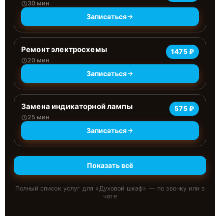
30 мин
Записаться
Ремонт электросхемы
1475 ₽
20 мин
Записаться
Замена индикаторной лампы
575 ₽
25 мин
Записаться
Показать всё
Полный список услуг для «
Духовой шкаф
» — по звонку или в
чате