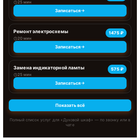
25 мин
Записаться
Ремонт электросхемы
1475 ₽
20 мин
Записаться
Замена индикаторной лампы
575 ₽
25 мин
Записаться
Показать всё
Полный список услуг для «
Духовой шкаф
» — по звонку или в
чате