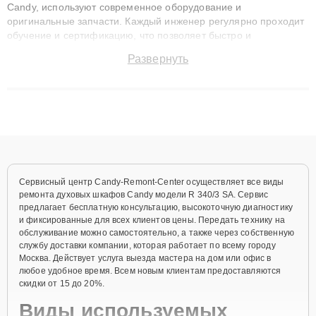
Candy, используют современное оборудование и
оригинальные запчасти. Каждый инженер регулярно проходит
обучение и сертификацию, что позволяет быстро и
точноdiagnostikировать поломки и восстанавливать технику с
Развернуть
сохранением гарантии до 3 лет. Наши мастера решают
сложные случаи: от замены матриц и материнских плат до
ремонта после залития и восстановления данных. Благодаря
высокой квалификации и ответственному подходу клиенты
получают быстрый, качественный ремонт и понятные
объяснения по результатам диагностики.
Сервисный центр Candy-Remont-Center осуществляет все виды
ремонта духовых шкафов Candy модели R 340/3 SA. Сервис
предлагает бесплатную консультацию, высокоточную диагностику
и фиксированные для всех клиентов цены. Передать технику на
обслуживание можно самостоятельно, а также через собственную
службу доставки компании, которая работает по всему городу
Москва. Действует услуга выезда мастера на дом или офис в
любое удобное время. Всем новым клиентам предоставляются
скидки от 15 до 20%.
Виды используемых