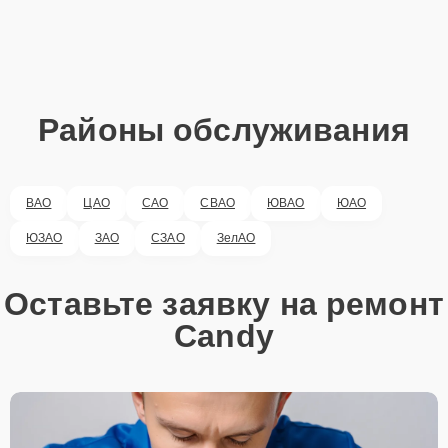
Районы обслуживания
ВАО
ЦАО
САО
СВАО
ЮВАО
ЮАО
ЮЗАО
ЗАО
СЗАО
ЗелАО
Оставьте заявку на ремонт
Candy