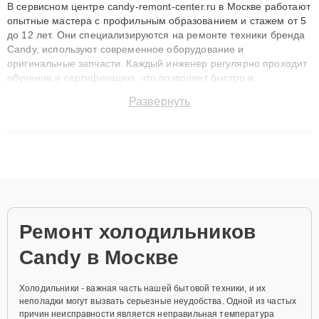
В сервисном центре candy-remont-center.ru в Москве работают
опытные мастера с профильным образованием и стажем от 5
до 12 лет. Они специализируются на ремонте техники бренда
Candy, используют современное оборудование и
оригинальные запчасти. Каждый инженер регулярно проходит
обучение и сертификацию, что позволяет быстро и
точноdiagnostikировать поломки и восстанавливать технику с
Развернуть
сохранением гарантии до 3 лет. Наши мастера решают
сложные случаи: от замены матриц и материнских плат до
ремонта после залития и восстановления данных. Благодаря
высокой квалификации и ответственному подходу клиенты
получают быстрый, качественный ремонт и понятные
объяснения по результатам диагностики.
Ремонт холодильников
Candy в Москве
Холодильники - важная часть нашей бытовой техники, и их
неполадки могут вызвать серьезные неудобства. Одной из частых
причин неисправности является неправильная температура