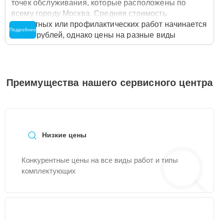
точек обслуживания, которые расположены по
всему городу Москва. Средняя стоимость
ремонтных или профилактических работ начинается
Подробнее
от 600 рублей, однако цены на разные виды
комплектующих могут различаться. Полную
стоимость работ с учётом запчастей или расходных
материалов необходимо уточнять со специалистом
службы заботы о клиентах. Для расчета итоговой
Преимущества нашего сервисного центра
стоимости ремонта холодильника достаточно
позвонить по телефону горячей линии
+7 (495) 032-
67-16
или оставить заявку на нашем сайте Candy-
Remont-Center.
Низкие цены
Конкурентные цены на все виды работ и типы
комплектующих