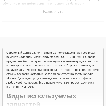
обучение и сертификацию, что позволяет быстро и
точноdiagnostikировать поломки и восстанавливать технику с
Развернуть
сохранением гарантии до 3 лет. Наши мастера решают
сложные случаи: от замены матриц и материнских плат до
ремонта после залития и восстановления данных. Благодаря
высокой квалификации и ответственному подходу клиенты
получают быстрый, качественный ремонт и понятные
объяснения по результатам диагностики.
Сервисный центр Candy-Remont-Center осуществляет все виды
ремонта холодильников Candy модели CCBF 6182 WFH. Сервис
предлагает бесплатную консультацию, высокоточную диагностику
и фиксированные для всех клиентов цены. Передать технику на
обслуживание можно самостоятельно, а также через собственную
службу доставки компании, которая работает по всему городу
Москва. Действует услуга выезда мастера на дом или офис в
любое удобное время. Всем новым клиентам предоставляются
скидки от 15 до 20%.
Виды используемых
запчастей