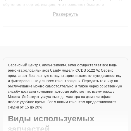
обучение и сертификацию, что позволяет быстро и
точноdiagnostikировать поломки и восстанавливать технику с
Развернуть
сохранением гарантии до 3 лет. Наши мастера решают
сложные случаи: от замены матриц и материнских плат до
ремонта после залития и восстановления данных. Благодаря
высокой квалификации и ответственному подходу клиенты
получают быстрый, качественный ремонт и понятные
объяснения по результатам диагностики.
Сервисный центр Candy-Remont-Center осуществляет все виды
ремонта холодильников Candy модели CCDS 5122 W. Сервис
предлагает бесплатную консультацию, высокоточную диагностику
и фиксированные для всех клиентов цены. Передать технику на
обслуживание можно самостоятельно, а также через собственную
службу доставки компании, которая работает по всему городу
Москва. Действует услуга выезда мастера на дом или офис в
любое удобное время. Всем новым клиентам предоставляются
скидки от 15 до 20%.
Виды используемых
запчастей