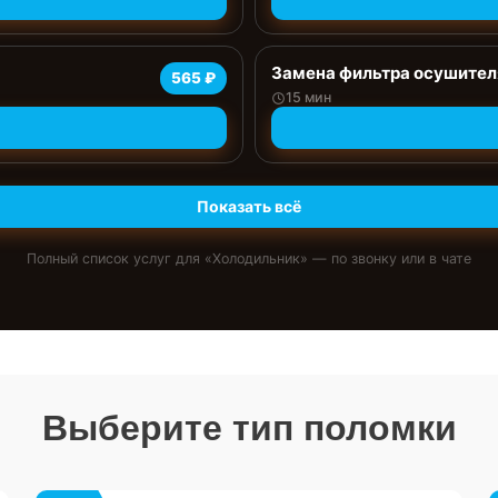
Замена фильтра осушител
565 ₽
15 мин
Показать всё
Полный список услуг для «
Холодильник
» — по звонку или в чате
Выберите тип поломки