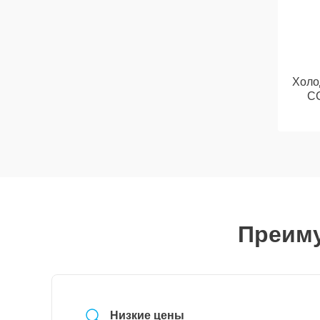
Холо
C
Преиму
Низкие цены