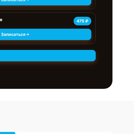
я
475 ₽
Записаться