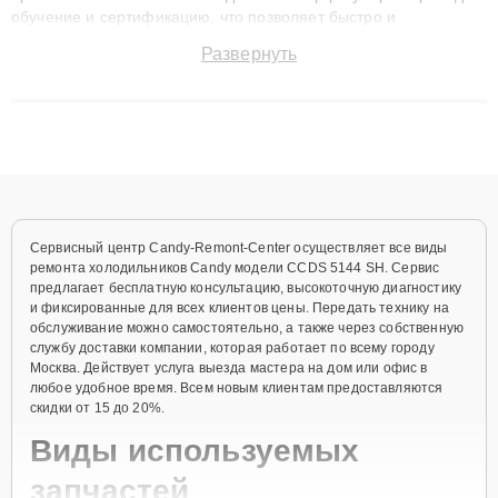
обучение и сертификацию, что позволяет быстро и
точноdiagnostikировать поломки и восстанавливать технику с
Развернуть
сохранением гарантии до 3 лет. Наши мастера решают
сложные случаи: от замены матриц и материнских плат до
ремонта после залития и восстановления данных. Благодаря
высокой квалификации и ответственному подходу клиенты
получают быстрый, качественный ремонт и понятные
объяснения по результатам диагностики.
Сервисный центр Candy-Remont-Center осуществляет все виды
ремонта холодильников Candy модели CCDS 5144 SH. Сервис
предлагает бесплатную консультацию, высокоточную диагностику
и фиксированные для всех клиентов цены. Передать технику на
обслуживание можно самостоятельно, а также через собственную
службу доставки компании, которая работает по всему городу
Москва. Действует услуга выезда мастера на дом или офис в
любое удобное время. Всем новым клиентам предоставляются
скидки от 15 до 20%.
Виды используемых
запчастей