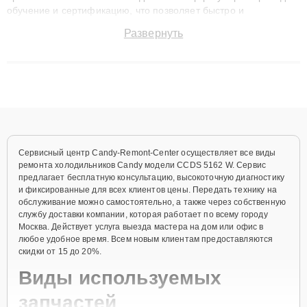
обучение и сертификацию, что позволяет быстро и
точноdiagnostikировать поломки и восстанавливать технику с
Развернуть
сохранением гарантии до 3 лет. Наши мастера решают
сложные случаи: от замены матриц и материнских плат до
ремонта после залития и восстановления данных. Благодаря
высокой квалификации и ответственному подходу клиенты
получают быстрый, качественный ремонт и понятные
объяснения по результатам диагностики.
Сервисный центр Candy-Remont-Center осуществляет все виды
ремонта холодильников Candy модели CCDS 5162 W. Сервис
предлагает бесплатную консультацию, высокоточную диагностику
и фиксированные для всех клиентов цены. Передать технику на
обслуживание можно самостоятельно, а также через собственную
службу доставки компании, которая работает по всему городу
Москва. Действует услуга выезда мастера на дом или офис в
любое удобное время. Всем новым клиентам предоставляются
скидки от 15 до 20%.
Виды используемых
запчастей