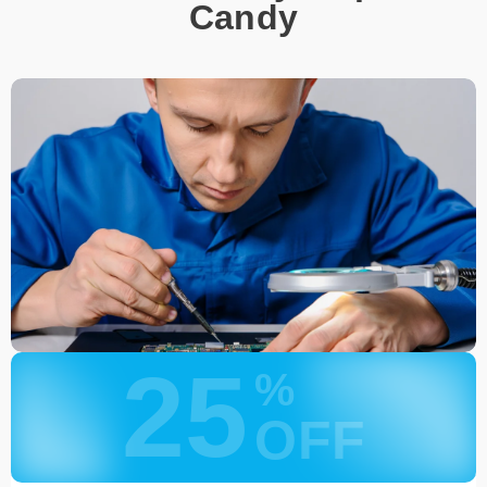
Позвонить по телефону горячей линии или
Candy
запросить обратный звонок через Форму заявки
для быстрого уточнения деталей.
Привезти устройство в ближайший центр или
передать аппарат курьеру службы доставки,
дождаться результатов диагностики и принять
решение.
Дождаться оповещения о готовности и забрать
устройство самостоятельно или воспользоваться
курьерской доставкой.
При необходимости клиент может воспользоваться услугой
вызова мастера для проведения диагностики и ремонта в
желаемом месте и удобное время.
Какие предоставляются
25
гарантии
%
OFF
Каждому клиенту предоставляется гарантия сервиса, которая
распространяется на все виды ремонта, а также на все
используемые запчасти. Гарантия включает в себя срочную
обработку гарантийных случаев и постгарантийное обслуживание.