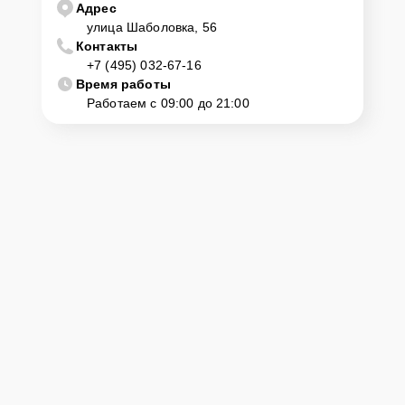
Адрес
нужно просто оставить
Заявку на сайте
или позвонить телефону
горячей линии: +7 (495) 032-67-16. Наши специалисты оперативно
улица Шаболовка, 56
проконсультируют по всем необходимым вопросам, запишут на
Контакты
диагностику, подскажут с вариантами курьерской доставки или
+7 (495) 032-67-16
оформят выезд мастера в удобное время и место.
Время работы
Работаем с 09:00 до 21:00