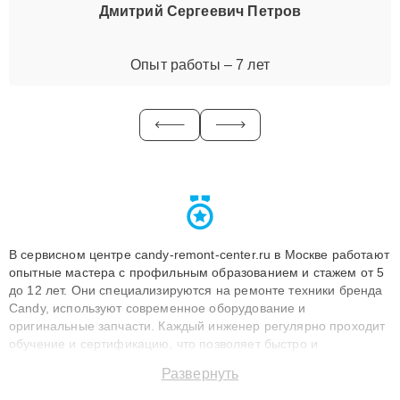
Дмитрий Сергеевич Петров
Опыт работы – 7 лет
В сервисном центре candy-remont-center.ru в Москве работают
опытные мастера с профильным образованием и стажем от 5
до 12 лет. Они специализируются на ремонте техники бренда
Candy, используют современное оборудование и
оригинальные запчасти. Каждый инженер регулярно проходит
обучение и сертификацию, что позволяет быстро и
точноdiagnostikировать поломки и восстанавливать технику с
Развернуть
сохранением гарантии до 3 лет. Наши мастера решают
сложные случаи: от замены матриц и материнских плат до