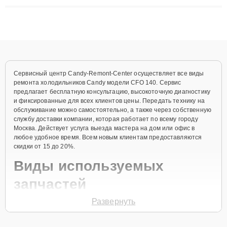
ремонта после залития и восстановления данных. Благодаря
высокой квалификации и ответственному подходу клиенты
получают быстрый, качественный ремонт и понятные
объяснения по результатам диагностики.
Сервисный центр Candy-Remont-Center осуществляет все виды
ремонта холодильников Candy модели CFO 140. Сервис
предлагает бесплатную консультацию, высокоточную диагностику
и фиксированные для всех клиентов цены. Передать технику на
обслуживание можно самостоятельно, а также через собственную
службу доставки компании, которая работает по всему городу
Москва. Действует услуга выезда мастера на дом или офис в
любое удобное время. Всем новым клиентам предоставляются
скидки от 15 до 20%.
Виды используемых
запчастей
Развернуть
Для ремонта холодильника модели CFO 140 предлагаются как
оригинальные комплектующие бренда Candy, так и качественные
аналоги фирменных деталей. Выбор варианта запчастей или