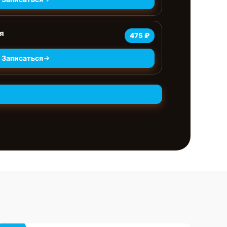
я
475 ₽
Записаться