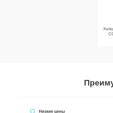
Холо
C
Преиму
Низкие цены