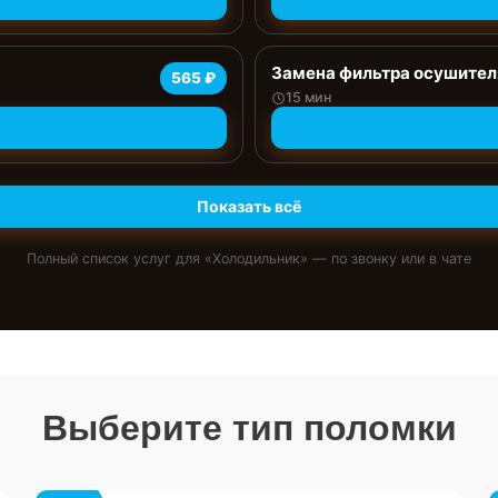
Замена фильтра осушител
565 ₽
15 мин
Показать всё
Полный список услуг для «
Холодильник
» — по звонку или в чате
Выберите тип поломки