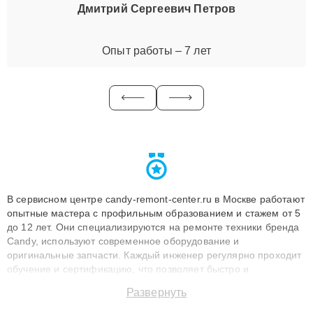
Дмитрий Сергеевич Петров
Опыт работы – 7 лет
В сервисном центре candy-remont-center.ru в Москве работают
опытные мастера с профильным образованием и стажем от 5
до 12 лет. Они специализируются на ремонте техники бренда
Candy, используют современное оборудование и
оригинальные запчасти. Каждый инженер регулярно проходит
обучение и сертификацию, что позволяет быстро и
точноdiagnostikировать поломки и восстанавливать технику с
Развернуть
сохранением гарантии до 3 лет. Наши мастера решают
сложные случаи: от замены матриц и материнских плат до