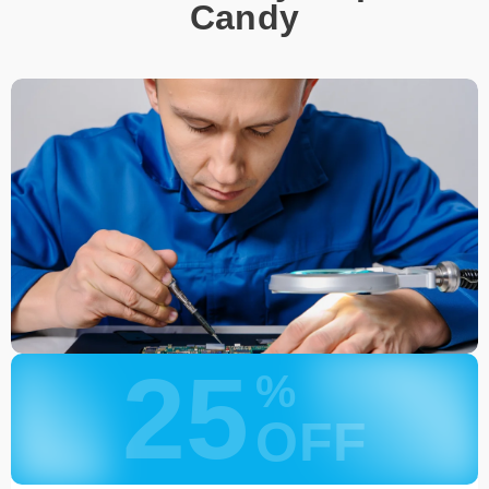
Позвонить по телефону горячей линии или
Candy
запросить обратный звонок через Форму заявки
для быстрого уточнения деталей.
Привезти устройство в ближайший центр или
передать аппарат курьеру службы доставки,
дождаться результатов диагностики и принять
решение.
Дождаться оповещения о готовности и забрать
устройство самостоятельно или воспользоваться
курьерской доставкой.
При необходимости клиент может воспользоваться услугой
вызова мастера для проведения диагностики и ремонта в
желаемом месте и удобное время.
Какие предоставляются
25
гарантии
%
OFF
Каждому клиенту предоставляется гарантия сервиса, которая
распространяется на все виды ремонта, а также на все
используемые запчасти. Гарантия включает в себя срочную
обработку гарантийных случаев и постгарантийное обслуживание.