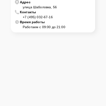
Адрес
нужно просто оставить
Заявку на сайте
или позвонить телефону
горячей линии: +7 (495) 032-67-16. Наши специалисты оперативно
улица Шаболовка, 56
проконсультируют по всем необходимым вопросам, запишут на
Контакты
диагностику, подскажут с вариантами курьерской доставки или
+7 (495) 032-67-16
оформят выезд мастера в удобное время и место.
Время работы
Работаем с 09:00 до 21:00