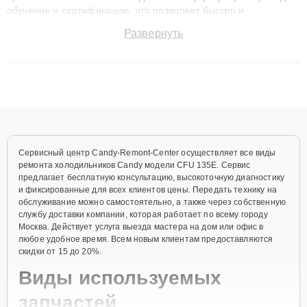
обучение и сертификацию, что позволяет быстро и
точноdiagnostikировать поломки и восстанавливать технику с
Развернуть
сохранением гарантии до 3 лет. Наши мастера решают
сложные случаи: от замены матриц и материнских плат до
ремонта после залития и восстановления данных. Благодаря
высокой квалификации и ответственному подходу клиенты
получают быстрый, качественный ремонт и понятные
объяснения по результатам диагностики.
Сервисный центр Candy-Remont-Center осуществляет все виды
ремонта холодильников Candy модели CFU 135E. Сервис
предлагает бесплатную консультацию, высокоточную диагностику
и фиксированные для всех клиентов цены. Передать технику на
обслуживание можно самостоятельно, а также через собственную
службу доставки компании, которая работает по всему городу
Москва. Действует услуга выезда мастера на дом или офис в
любое удобное время. Всем новым клиентам предоставляются
скидки от 15 до 20%.
Виды используемых
запчастей