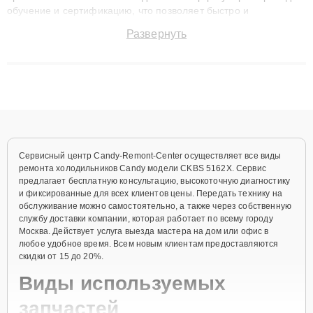
обучение и сертификацию, что позволяет быстро и
точноdiagnostikировать поломки и восстанавливать технику с
Развернуть
сохранением гарантии до 3 лет. Наши мастера решают
сложные случаи: от замены матриц и материнских плат до
ремонта после залития и восстановления данных. Благодаря
высокой квалификации и ответственному подходу клиенты
получают быстрый, качественный ремонт и понятные
объяснения по результатам диагностики.
Сервисный центр Candy-Remont-Center осуществляет все виды
ремонта холодильников Candy модели CKBS 5162X. Сервис
предлагает бесплатную консультацию, высокоточную диагностику
и фиксированные для всех клиентов цены. Передать технику на
обслуживание можно самостоятельно, а также через собственную
службу доставки компании, которая работает по всему городу
Москва. Действует услуга выезда мастера на дом или офис в
любое удобное время. Всем новым клиентам предоставляются
скидки от 15 до 20%.
Виды используемых
запчастей