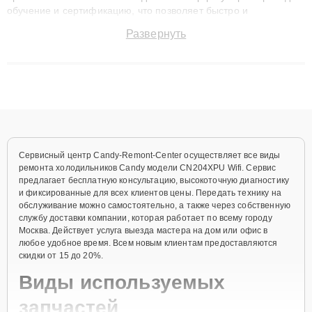
обучение и сертификацию, что позволяет быстро и
точноdiagnostikировать поломки и восстанавливать технику с
Развернуть
сохранением гарантии до 3 лет. Наши мастера решают
сложные случаи: от замены матриц и материнских плат до
ремонта после залития и восстановления данных. Благодаря
высокой квалификации и ответственному подходу клиенты
получают быстрый, качественный ремонт и понятные
объяснения по результатам диагностики.
Сервисный центр Candy-Remont-Center осуществляет все виды
ремонта холодильников Candy модели CN204XPU Wifi. Сервис
предлагает бесплатную консультацию, высокоточную диагностику
и фиксированные для всех клиентов цены. Передать технику на
обслуживание можно самостоятельно, а также через собственную
службу доставки компании, которая работает по всему городу
Москва. Действует услуга выезда мастера на дом или офис в
любое удобное время. Всем новым клиентам предоставляются
скидки от 15 до 20%.
Виды используемых
запчастей