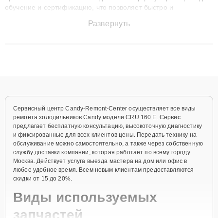
обучение и сертификацию, что позволяет быстро и
точноdiagnostikировать поломки и восстанавливать технику с
Развернуть
сохранением гарантии до 3 лет. Наши мастера решают
сложные случаи: от замены матриц и материнских плат до
ремонта после залития и восстановления данных. Благодаря
высокой квалификации и ответственному подходу клиенты
получают быстрый, качественный ремонт и понятные
объяснения по результатам диагностики.
Сервисный центр Candy-Remont-Center осуществляет все виды
ремонта холодильников Candy модели CRU 160 E. Сервис
предлагает бесплатную консультацию, высокоточную диагностику
и фиксированные для всех клиентов цены. Передать технику на
обслуживание можно самостоятельно, а также через собственную
службу доставки компании, которая работает по всему городу
Москва. Действует услуга выезда мастера на дом или офис в
любое удобное время. Всем новым клиентам предоставляются
скидки от 15 до 20%.
Виды используемых
запчастей