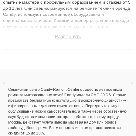
опытные мастера с профильным образованием и стажем от 5
до 12 лет. Они специализируются на ремонте техники бренда
Candy, используют современное оборудование и
оригинальные запчасти. Каждый инженер регулярно проходит
обучение и сертификацию, что позволяет быстро и
точноdiagnostikировать поломки и восстанавливать технику с
Развернуть
сохранением гарантии до 3 лет. Наши мастера решают
сложные случаи: от замены матриц и материнских плат до
ремонта после залития и восстановления данных. Благодаря
высокой квалификации и ответственному подходу клиенты
получают быстрый, качественный ремонт и понятные
объяснения по результатам диагностики.
Сервисный центр Candy-Remont-Center осуществляет все виды
ремонта микроволновых печей Candy модели CMG 30 DS. Сервис
предлагает бесплатную консультацию, высокоточную диагностику
и фиксированные для всех клиентов цены. Передать технику на
обслуживание можно самостоятельно, а также через собственную
службу доставки компании, которая работает по всему городу
Москва. Действует услуга выезда мастера на дом или офис в
любое удобное время. Всем новым клиентам предоставляются
скидки от 15 до 20%.