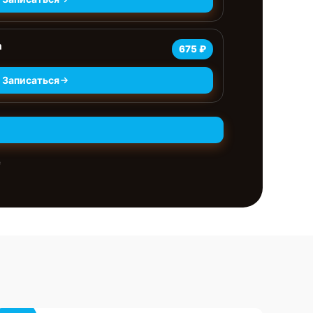
а
675 ₽
Записаться
е