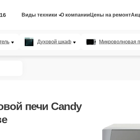
-16
Виды техники
О компании
Цены на ремонт
Ак
тель
Духовой шкаф
Микроволновая п
вой печи Candy
ве