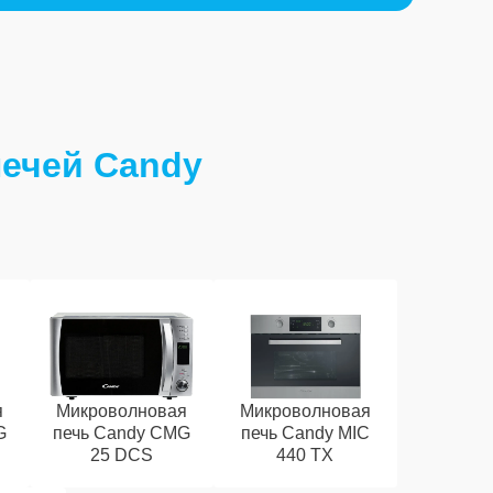
ечей Candy
я
Микроволновая
Микроволновая
G
печь Candy CMG
печь Candy MIC
25 DCS
440 TX