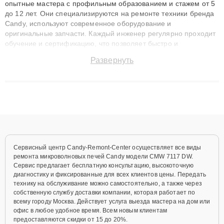
опытные мастера с профильным образованием и стажем от 5
до 12 лет. Они специализируются на ремонте техники бренда
Candy, используют современное оборудование и
оригинальные запчасти. Каждый инженер регулярно проходит
обучение и сертификацию, что позволяет быстро и
точноdiagnostikировать поломки и восстанавливать технику с
Развернуть
сохранением гарантии до 3 лет. Наши мастера решают
сложные случаи: от замены матриц и материнских плат до
ремонта после залития и восстановления данных. Благодаря
высокой квалификации и ответственному подходу клиенты
получают быстрый, качественный ремонт и понятные
объяснения по результатам диагностики.
Сервисный центр Candy-Remont-Center осуществляет все виды
ремонта микроволновых печей Candy модели CMW 7117 DW.
Сервис предлагает бесплатную консультацию, высокоточную
диагностику и фиксированные для всех клиентов цены. Передать
технику на обслуживание можно самостоятельно, а также через
собственную службу доставки компании, которая работает по
всему городу Москва. Действует услуга выезда мастера на дом или
офис в любое удобное время. Всем новым клиентам
предоставляются скидки от 15 до 20%.