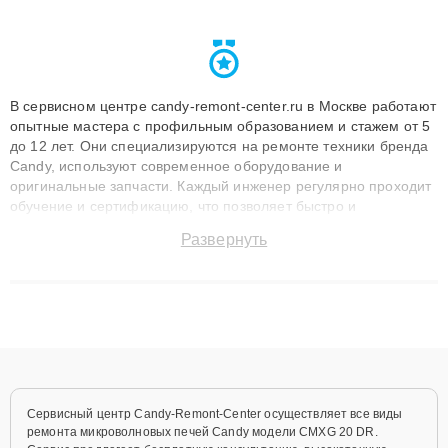
В сервисном центре candy-remont-center.ru в Москве работают
опытные мастера с профильным образованием и стажем от 5
до 12 лет. Они специализируются на ремонте техники бренда
Candy, используют современное оборудование и
оригинальные запчасти. Каждый инженер регулярно проходит
обучение и сертификацию, что позволяет быстро и
точноdiagnostikировать поломки и восстанавливать технику с
Развернуть
сохранением гарантии до 3 лет. Наши мастера решают
сложные случаи: от замены матриц и материнских плат до
ремонта после залития и восстановления данных. Благодаря
высокой квалификации и ответственному подходу клиенты
получают быстрый, качественный ремонт и понятные
объяснения по результатам диагностики.
Сервисный центр Candy-Remont-Center осуществляет все виды
ремонта микроволновых печей Candy модели CMXG 20 DR.