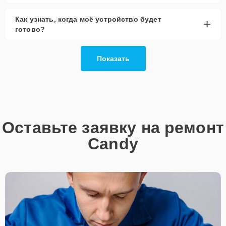
При наличии планов в скором времени заменить
устройство на более современное, лучше
Как узнать, когда моё устройство будет
+
рассмотреть вариант с использованием
готово?
качественного аналога брендовой детали.
Так или иначе, при ремонте будут использованы исключительно
Показать
высококачественные запчасти, будь это 100% оригинал, или
надежные аналоги проверенных и зарекомендовавших себя
производителей.
Этапы ремонта
Для оперативного ремонта вашей техники нужно:
Оставьте заявку на ремонт
Позвонить по телефону горячей линии или
Candy
запросить обратный звонок через Форму заявки
для быстрого уточнения деталей.
Привезти устройство в ближайший центр или
передать аппарат курьеру службы доставки,
дождаться результатов диагностики и принять
решение.
Дождаться оповещения о готовности и забрать
устройство самостоятельно или воспользоваться