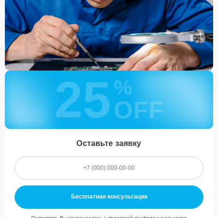
курьерской доставкой.
При необходимости клиент может воспользоваться услугой
вызова мастера для проведения диагностики и ремонта в
желаемом месте и удобное время.
Какие предоставляются
25
гарантии
%
OFF
Каждому клиенту предоставляется гарантия сервиса, которая
распространяется на все виды ремонта, а также на все
используемые запчасти. Гарантия включает в себя срочную
обработку гарантийных случаев и постгарантийное обслуживание.
При гарантийном случае наш сервис установит новые запчасти и
Оставьте заявку
обновит программное обеспечение совершенно бесплатно. Более
подробную информацию можно получить в разделе
Гарантии
.
Наличие запчастей и их
качество
Бесплатная консультация
Компания располагает собственными складами для получения
Отправляя, Вы соглашаетесь с
политикой конфиденциальности