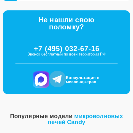
Не нашли свою
поломку?
+7 (495) 032-67-16
Звонок бесплатный по всей территории РФ
Консультация в
мессенджерах
Популярные модели
микроволновых
печей Candy