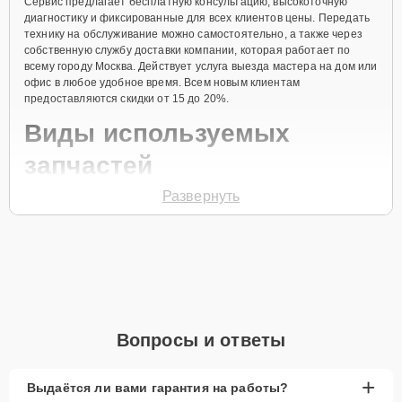
Сервис предлагает бесплатную консультацию, высокоточную
диагностику и фиксированные для всех клиентов цены. Передать
технику на обслуживание можно самостоятельно, а также через
собственную службу доставки компании, которая работает по
всему городу Москва. Действует услуга выезда мастера на дом или
офис в любое удобное время. Всем новым клиентам
предоставляются скидки от 15 до 20%.
Виды используемых
запчастей
Развернуть
Для ремонта микроволновой печи модели CMXG 20 DR
предлагаются как оригинальные комплектующие бренда Candy,
так и качественные аналоги фирменных деталей. Выбор варианта
запчастей или качества аналогичных комплектующих всегда
остается за клиентом.
Как определиться с выбором запчастей:
Если устройство свежей модели и есть планы на
Вопросы и ответы
активное использование устройства дольше
года, рекомендуется выбор оригинальных
запчастей.
+
Выдаётся ли вами гарантия на работы?