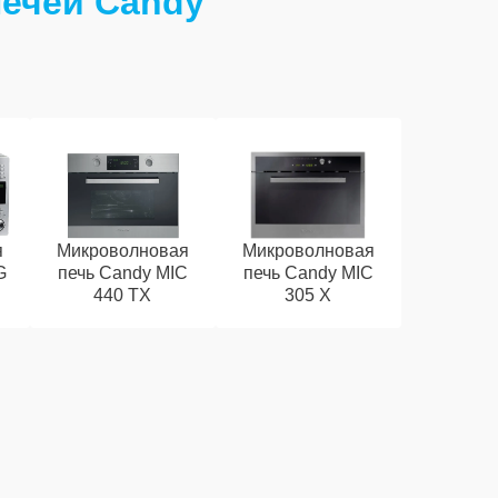
ечей Candy
я
Микроволновая
Микроволновая
G
печь Candy MIC
печь Candy MIC
440 TX
305 X