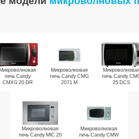
е модели
микроволновых п
Микроволновая
Микроволновая
Микроволнова
печь Candy
печь Candy CMG
печь Candy CM
CMXG 20 DR
2071 M
25 DCS
Микроволновая
Микроволновая
печь Candy MIC 20
печь Candy CMW