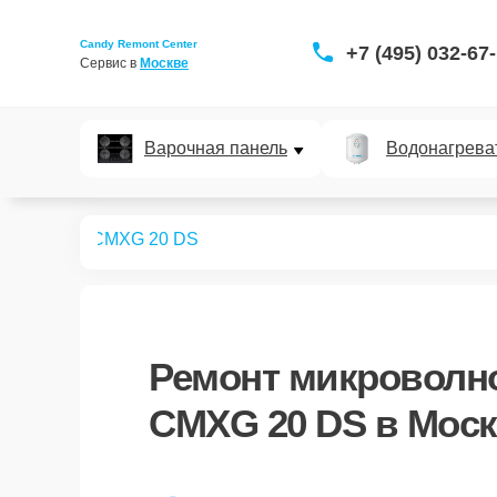
Candy Remont Center
+7 (495) 032-67
Сервис в 
Москве
Варочная панель
Водонагрева
вых печей
CMXG 20 DS
Ремонт
микроволно
CMXG 20 DS
в Моск