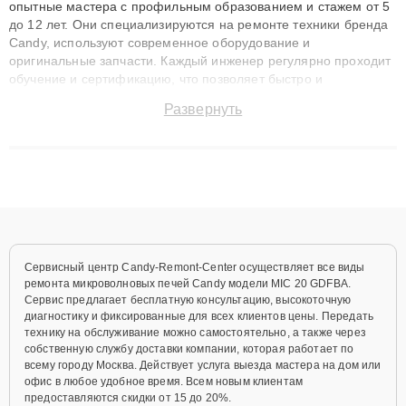
опытные мастера с профильным образованием и стажем от 5
до 12 лет. Они специализируются на ремонте техники бренда
Candy, используют современное оборудование и
оригинальные запчасти. Каждый инженер регулярно проходит
обучение и сертификацию, что позволяет быстро и
точноdiagnostikировать поломки и восстанавливать технику с
Развернуть
сохранением гарантии до 3 лет. Наши мастера решают
сложные случаи: от замены матриц и материнских плат до
ремонта после залития и восстановления данных. Благодаря
высокой квалификации и ответственному подходу клиенты
получают быстрый, качественный ремонт и понятные
объяснения по результатам диагностики.
Сервисный центр Candy-Remont-Center осуществляет все виды
ремонта микроволновых печей Candy модели MIC 20 GDFBA.
Сервис предлагает бесплатную консультацию, высокоточную
диагностику и фиксированные для всех клиентов цены. Передать
технику на обслуживание можно самостоятельно, а также через
собственную службу доставки компании, которая работает по
всему городу Москва. Действует услуга выезда мастера на дом или
офис в любое удобное время. Всем новым клиентам
предоставляются скидки от 15 до 20%.