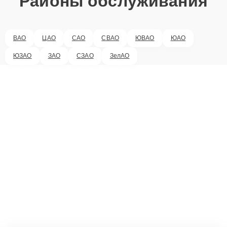
Районы обслуживания
ВАО
ЦАО
САО
СВАО
ЮВАО
ЮАО
ЮЗАО
ЗАО
СЗАО
ЗелАО