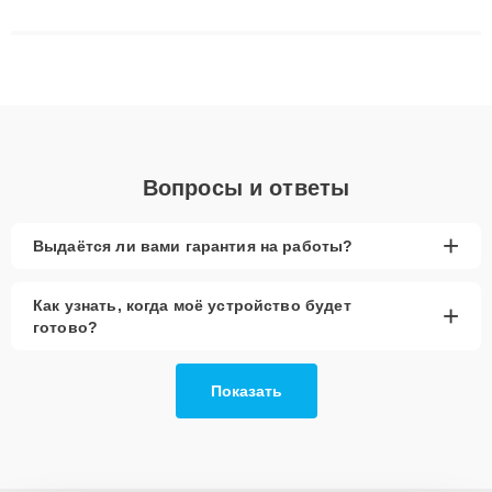
сложные случаи: от замены матриц и материнских плат до
ремонта после залития и восстановления данных. Благодаря
высокой квалификации и ответственному подходу клиенты
получают быстрый, качественный ремонт и понятные
объяснения по результатам диагностики.
Вопросы и ответы
+
Выдаётся ли вами гарантия на работы?
Как узнать, когда моё устройство будет
+
готово?
Показать