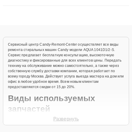
сложные случаи: от замены матриц и материнских плат до
ремонта после залития и восстановления данных. Благодаря
высокой квалификации и ответственному подходу клиенты
получают быстрый, качественный ремонт и понятные
объяснения по результатам диагностики.
Сервисный центр Candy-Remont-Center осуществляет все виды
ремонта стиральных машин Candy модели AQUA 1041D1/2-S.
Сервис предлагает бесплатную консультацию, высокоточную
диагностику и фиксированные для всех клиентов цены. Передать
технику на обслуживание можно самостоятельно, а также через
собственную службу доставки компании, которая работает по
всему городу Москва. Действует услуга выезда мастера на дом или
офис в любое удобное время. Всем новым клиентам
предоставляются скидки от 15 до 20%.
Виды используемых
запчастей
Развернуть
Для ремонта стиральной машины модели AQUA 1041D1/2-S
предлагаются как оригинальные комплектующие бренда Candy,