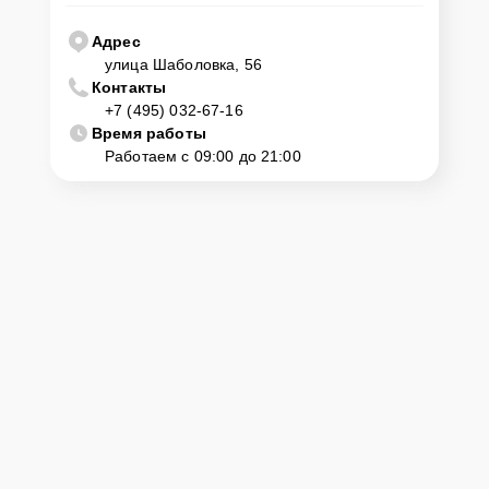
1041D1/2-S нужно просто оставить
Заявку на сайте
или позвонить
телефону горячей линии: +7 (495) 032-67-16. Наши специалисты
Адрес
оперативно проконсультируют по всем необходимым вопросам,
улица Шаболовка, 56
запишут на диагностику, подскажут с вариантами курьерской
Контакты
доставки или оформят выезд мастера в удобное время и место.
+7 (495) 032-67-16
Время работы
Работаем с 09:00 до 21:00