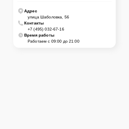
1142 D1-S нужно просто оставить
Заявку на сайте
или позвонить
телефону горячей линии: +7 (495) 032-67-16. Наши специалисты
Адрес
оперативно проконсультируют по всем необходимым вопросам,
улица Шаболовка, 56
запишут на диагностику, подскажут с вариантами курьерской
Контакты
доставки или оформят выезд мастера в удобное время и место.
+7 (495) 032-67-16
Время работы
Работаем с 09:00 до 21:00