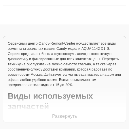
сложные случаи: от замены матриц и материнских плат до
ремонта после залития и восстановления данных. Благодаря
высокой квалификации и ответственному подходу клиенты
получают быстрый, качественный ремонт и понятные
объяснения по результатам диагностики.
Сервисный центр Candy-Remont-Center осуществляет все виды
ремонта стиральных машин Candy модели AQUA 1142 D1-S.
Сервис предлагает бесплатную консультацию, высокоточную
диагностику и фиксированные для всех клиентов цены. Передать
технику на обслуживание можно самостоятельно, а также через
собственную службу доставки компании, которая работает по
всему городу Москва. Действует услуга выезда мастера на дом или
офис в любое удобное время. Всем новым клиентам
предоставляются скидки от 15 до 20%.
Виды используемых
запчастей
Развернуть
Для ремонта стиральной машины модели AQUA 1142 D1-S
предлагаются как оригинальные комплектующие бренда Candy,