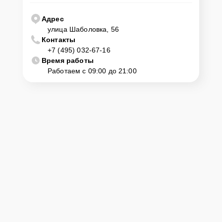
106 DF нужно просто оставить
Заявку на сайте
или позвонить
телефону горячей линии: +7 (495) 032-67-16. Наши специалисты
Адрес
оперативно проконсультируют по всем необходимым вопросам,
улица Шаболовка, 56
запишут на диагностику, подскажут с вариантами курьерской
Контакты
доставки или оформят выезд мастера в удобное время и место.
+7 (495) 032-67-16
Время работы
Работаем с 09:00 до 21:00