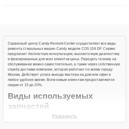
сложные случаи: от замены матриц и материнских плат до
ремонта после залития и восстановления данных. Благодаря
высокой квалификации и ответственному подходу клиенты
получают быстрый, качественный ремонт и понятные
объяснения по результатам диагностики.
Сервисный центр Candy-Remont-Center осуществляет все виды
ремонта стиральных машин Candy модели COS 106 DF. Сервис
предлагает бесплатную консультацию, высокоточную диагностику
и фиксированные для всех клиентов цены. Передать технику на
обслуживание можно самостоятельно, а также через собственную
службу доставки компании, которая работает по всему городу
Москва. Действует услуга выезда мастера на дом или офис в
любое удобное время. Всем новым клиентам предоставляются
скидки от 15 до 20%.
Виды используемых
запчастей
Развернуть
Для ремонта стиральной машины модели COS 106 DF
предлагаются как оригинальные комплектующие бренда Candy,