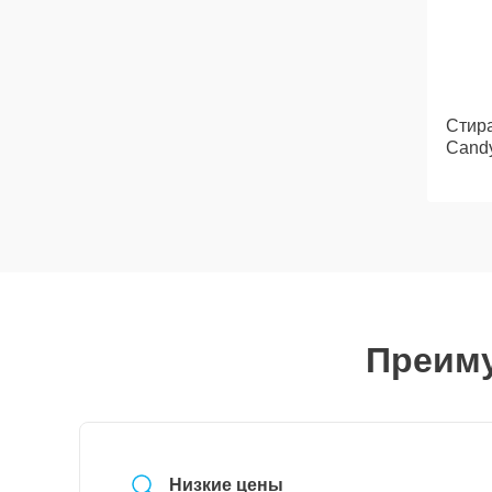
Стир
Cand
Преиму
Низкие цены