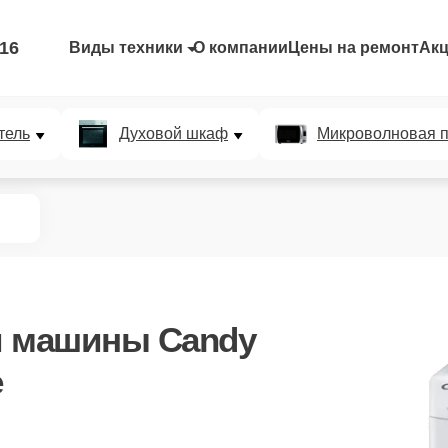
-16
Виды техники
О компании
Цены на ремонт
Ак
тель
Духовой шкаф
Микроволновая п
й машины Candy
е