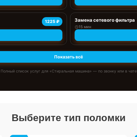
Замена сетевого фильтра
1225 ₽
15 мин
Показать всё
Полный список услуг для «
Стиральная машина
» — по звонку или в чате
Выберите тип поломки