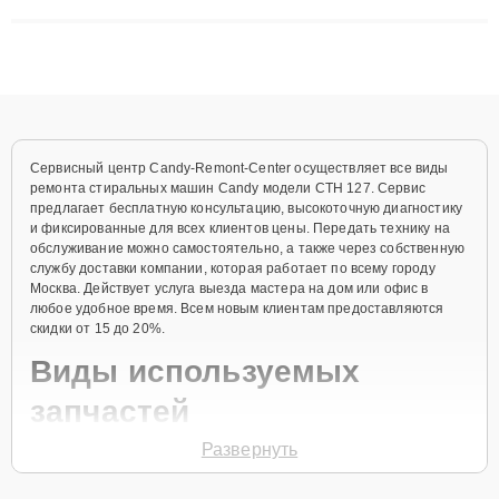
сложные случаи: от замены матриц и материнских плат до
ремонта после залития и восстановления данных. Благодаря
высокой квалификации и ответственному подходу клиенты
получают быстрый, качественный ремонт и понятные
объяснения по результатам диагностики.
Сервисный центр Candy-Remont-Center осуществляет все виды
ремонта стиральных машин Candy модели CTH 127. Сервис
предлагает бесплатную консультацию, высокоточную диагностику
и фиксированные для всех клиентов цены. Передать технику на
обслуживание можно самостоятельно, а также через собственную
службу доставки компании, которая работает по всему городу
Москва. Действует услуга выезда мастера на дом или офис в
любое удобное время. Всем новым клиентам предоставляются
скидки от 15 до 20%.
Виды используемых
запчастей
Развернуть
Для ремонта стиральной машины модели CTH 127 предлагаются
как оригинальные комплектующие бренда Candy, так и