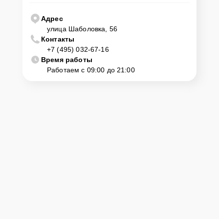
127 нужно просто оставить
Заявку на сайте
или позвонить
телефону горячей линии: +7 (495) 032-67-16. Наши специалисты
Адрес
оперативно проконсультируют по всем необходимым вопросам,
улица Шаболовка, 56
запишут на диагностику, подскажут с вариантами курьерской
Контакты
доставки или оформят выезд мастера в удобное время и место.
+7 (495) 032-67-16
Время работы
Работаем с 09:00 до 21:00