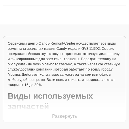
сложные случаи: от замены матриц и материнских плат до
ремонта после залития и восстановления данных. Благодаря
высокой квалификации и ответственному подходу клиенты
получают быстрый, качественный ремонт и понятные
объяснения по результатам диагностики.
Сервисный центр Candy-Remont-Center осуществляет все виды
ремонта стиральных машин Candy модели GV3 115D2. Сервис
предлагает бесплатную консультацию, высокоточную диагностику
и фиксированные для всех клиентов цены. Передать технику на
обслуживание можно самостоятельно, а также через собственную
службу доставки компании, которая работает по всему городу
Москва. Действует услуга выезда мастера на дом или офис в
любое удобное время. Всем новым клиентам предоставляются
скидки от 15 до 20%.
Виды используемых
запчастей
Развернуть
Для ремонта стиральной машины модели GV3 115D2
предлагаются как оригинальные комплектующие бренда Candy,