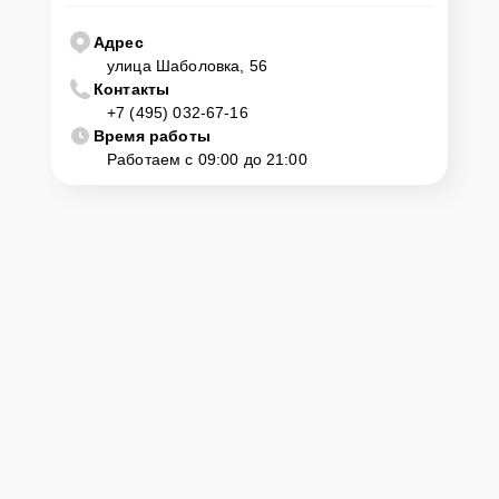
115D2 нужно просто оставить
Заявку на сайте
или позвонить
телефону горячей линии: +7 (495) 032-67-16. Наши специалисты
Адрес
оперативно проконсультируют по всем необходимым вопросам,
улица Шаболовка, 56
запишут на диагностику, подскажут с вариантами курьерской
Контакты
доставки или оформят выезд мастера в удобное время и место.
+7 (495) 032-67-16
Время работы
Работаем с 09:00 до 21:00