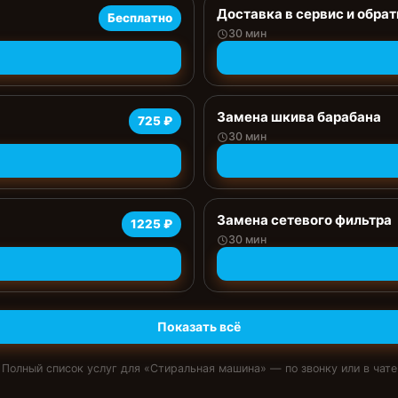
Доставка в сервис и обрат
Бесплатно
30 мин
Замена шкива барабана
725 ₽
30 мин
Замена сетевого фильтра
1225 ₽
30 мин
Показать всё
Полный список услуг для «
Стиральная машина
» — по звонку или в чате