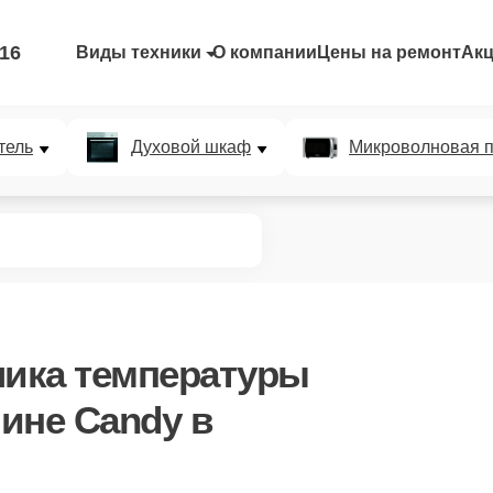
-16
Виды техники
О компании
Цены на ремонт
Ак
тель
Духовой шкаф
Микроволновая п
чика температуры
ине Candy в