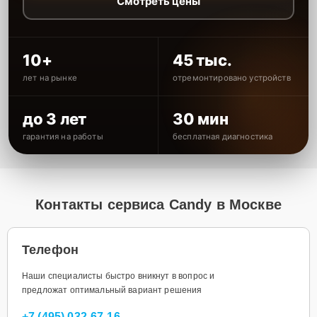
Смотреть цены
10+
45 тыс.
лет на рынке
отремонтировано устройств
до 3 лет
30 мин
гарантия на работы
бесплатная диагностика
Контакты сервиса Candy в Москве
Телефон
Наши специалисты быстро вникнут в вопрос и
предложат оптимальный вариант решения
+7 (495) 032-67-16