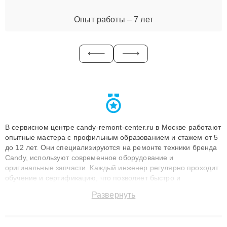
Опыт работы – 7 лет
В сервисном центре candy-remont-center.ru в Москве работают
опытные мастера с профильным образованием и стажем от 5
до 12 лет. Они специализируются на ремонте техники бренда
Candy, используют современное оборудование и
оригинальные запчасти. Каждый инженер регулярно проходит
обучение и сертификацию, что позволяет быстро и
точноdiagnostikировать поломки и восстанавливать технику с
Развернуть
сохранением гарантии до 3 лет. Наши мастера решают
сложные случаи: от замены матриц и материнских плат до
ремонта после залития и восстановления данных. Благодаря