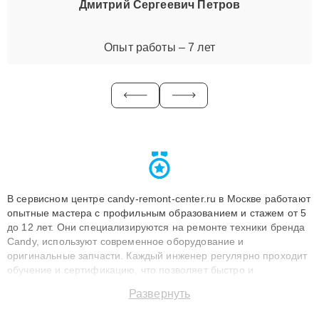
Дмитрий Сергеевич Петров
Опыт работы – 7 лет
В сервисном центре candy-remont-center.ru в Москве работают
опытные мастера с профильным образованием и стажем от 5
до 12 лет. Они специализируются на ремонте техники бренда
Candy, используют современное оборудование и
оригинальные запчасти. Каждый инженер регулярно проходит
обучение и сертификацию, что позволяет быстро и
точноdiagnostikировать поломки и восстанавливать технику с
Развернуть
сохранением гарантии до 3 лет. Наши мастера решают
сложные случаи: от замены матриц и материнских плат до