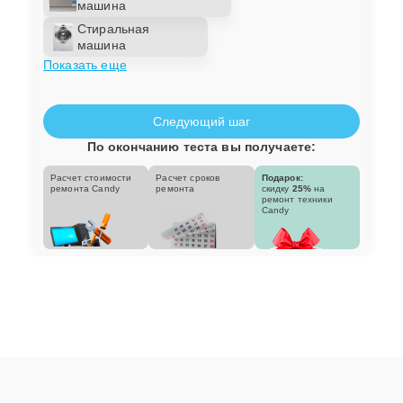
машина
Стиральная
машина
Показать еще
Следующий шаг
По окончанию теста вы получаете:
Расчет стоимости
Расчет сроков
Подарок:
ремонта Candy
ремонта
скидку
25%
на
ремонт техники
Candy