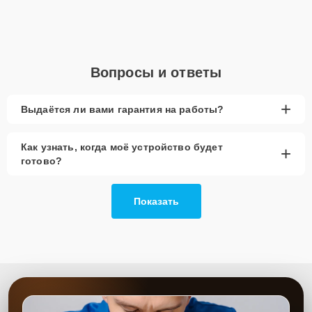
Неисправность блока управления
Для начала ремонта свяжитесь с нами по телефону или оставьте
Заявку на сайте
. После этого специалист свяжется с вами в
течение минуты для уточнения всех вопросов и записи на
Вопросы и ответы
диагностику и замену.
Главные особенности
+
Выдаётся ли вами гарантия на работы?
сервиса
Как узнать, когда моё устройство будет
+
Низкие цены и скидки
— предлагаем выгодные
готово?
условия для ремонта.
Срочный ремонт
— электросхема будет
заменена в кратчайшие сроки.
Показать
Доставка и выезд
— предоставляем услуги
доставки и выезда мастера.
Запчасти в наличии
— используем
оригинальные схемы и проверенные аналоги.
Гарантия качества
— предоставляем гарантию
на выполненные работы.