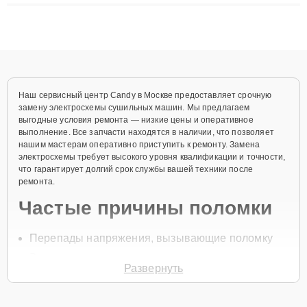
ремонта после залития и восстановления данных. Благодаря
высокой квалификации и ответственному подходу клиенты
получают быстрый, качественный ремонт и понятные
объяснения по результатам диагностики.
Наш сервисный центр Candy в Москве предоставляет срочную
замену электросхемы сушильных машин. Мы предлагаем
выгодные условия ремонта — низкие цены и оперативное
выполнение. Все запчасти находятся в наличии, что позволяет
нашим мастерам оперативно приступить к ремонту. Замена
электросхемы требует высокого уровня квалификации и точности,
что гарантирует долгий срок службы вашей техники после
ремонта.
Частые причины поломки
Перепады напряжения, вызывающие поломку
Замыкание проводов
Развернуть
Повреждение компонентов
Перегрев устройства