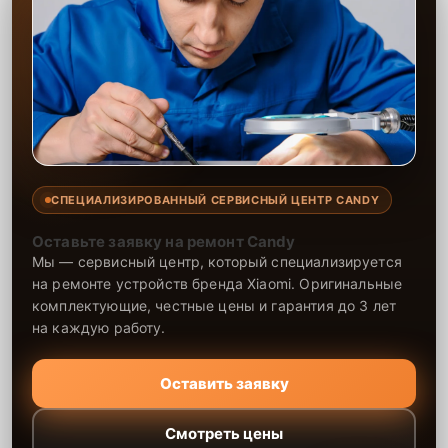
Сервисный центр обеспечивает надежный и качественный ремонт
с гарантией на все выполненные работы и используемые
запчасти. Мы используем только оригинальные детали или
проверенные аналоги, чтобы ваша техника продолжала работать
без перебоев. Мастера обладают необходимым опытом для
выполнения даже самых сложных ремонтов, а замена
электросхемы проводится с соблюдением всех стандартов.
СПЕЦИАЛИЗИРОВАННЫЙ СЕРВИСНЫЙ ЦЕНТР CANDY
Оставьте заявку на ремонт Candy
Мы — сервисный центр, который специализируется
на ремонте устройств бренда Xiaomi. Оригинальные
комплектующие, честные цены и гарантия до 3 лет
на каждую работу.
Оставить заявку
Смотреть цены