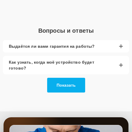
Перепады напряжения в сети
Для начала ремонта свяжитесь с нами по телефону или оставьте
Заявку на сайте
. После этого специалист свяжется с вами в
течение минуты для уточнения всех деталей и записи на
Вопросы и ответы
обслуживание.
Главные особенности
+
Выдаётся ли вами гарантия на работы?
сервиса
Как узнать, когда моё устройство будет
+
Низкие цены и скидки
— мы всегда предлагаем
готово?
выгодные условия для клиентов.
Срочный ремонт
— устраняем поломки в
кратчайшие сроки.
Показать
Доставка и выезд
— предоставляем услуги
доставки и выезда мастера.
Запчасти в наличии
— работаем с
оригинальными деталями и качественными
аналогами.
Гарантия качества
— обеспечиваем