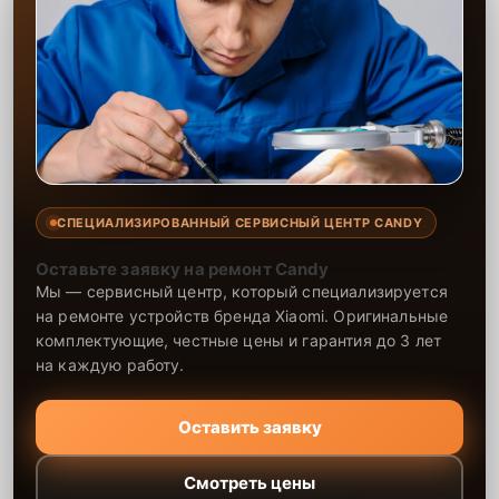
надежность выполненных работ.
Сервисный центр уделяет внимание каждому этапу работы,
обеспечивая качество и соблюдение сроков. Мы используем
только оригинальные запчасти и качественные аналоги, что
гарантирует долгий срок службы вашей техники. Благодаря
высокому профессионализму мастеров, все работы проводятся на
высшем уровне, а на каждый выполненный ремонт
предоставляется гарантия. Мы стремимся предложить клиентам
лучшие условия для обслуживания их техники.
СПЕЦИАЛИЗИРОВАННЫЙ СЕРВИСНЫЙ ЦЕНТР CANDY
Оставьте заявку на ремонт Candy
Мы — сервисный центр, который специализируется
на ремонте устройств бренда Xiaomi. Оригинальные
комплектующие, честные цены и гарантия до 3 лет
на каждую работу.
Оставить заявку
Смотреть цены