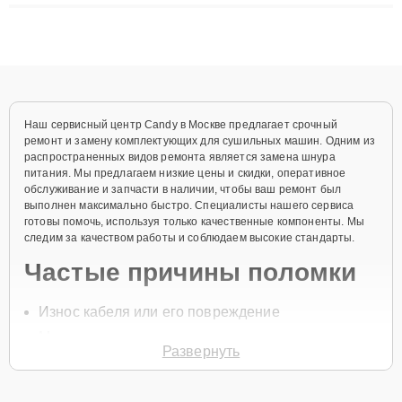
ремонта после залития и восстановления данных. Благодаря
высокой квалификации и ответственному подходу клиенты
получают быстрый, качественный ремонт и понятные
объяснения по результатам диагностики.
Наш сервисный центр Candy в Москве предлагает срочный
ремонт и замену комплектующих для сушильных машин. Одним из
распространенных видов ремонта является замена шнура
питания. Мы предлагаем низкие цены и скидки, оперативное
обслуживание и запчасти в наличии, чтобы ваш ремонт был
выполнен максимально быстро. Специалисты нашего сервиса
готовы помочь, используя только качественные компоненты. Мы
следим за качеством работы и соблюдаем высокие стандарты.
Частые причины поломки
Износ кабеля или его повреждение
Механические повреждения вилки
Развернуть
Перегрев устройства и обрыв проводов
Нарушение контактов в розетке