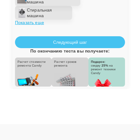
машина
Стиральная
машина
Показать еще
Следующий шаг
По окончанию теста вы получаете:
Расчет стоимости
Расчет сроков
Подарок:
ремонта Candy
ремонта
скидку
25%
на
ремонт техники
Candy