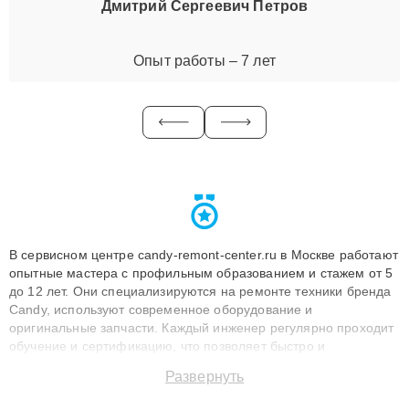
Дмитрий Сергеевич Петров
Опыт работы – 7 лет
В сервисном центре candy-remont-center.ru в Москве работают
опытные мастера с профильным образованием и стажем от 5
до 12 лет. Они специализируются на ремонте техники бренда
Candy, используют современное оборудование и
оригинальные запчасти. Каждый инженер регулярно проходит
обучение и сертификацию, что позволяет быстро и
точноdiagnostikировать поломки и восстанавливать технику с
Развернуть
сохранением гарантии до 3 лет. Наши мастера решают
сложные случаи: от замены матриц и материнских плат до