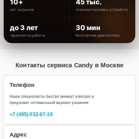
10+
45 тыс.
лет на рынке
отремонтировано устройств
до 3 лет
30 мин
гарантия на работы
бесплатная диагностика
Контакты сервиса Candy в Москве
Телефон
Наши специалисты быстро вникнут в вопрос и
предложат оптимальный вариант решения
+7 (495) 032-67-16
Адрес