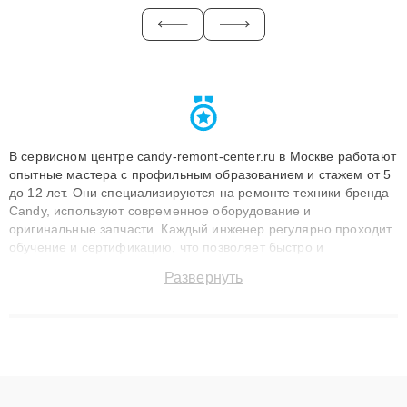
В сервисном центре candy-remont-center.ru в Москве работают
опытные мастера с профильным образованием и стажем от 5
до 12 лет. Они специализируются на ремонте техники бренда
Candy, используют современное оборудование и
оригинальные запчасти. Каждый инженер регулярно проходит
обучение и сертификацию, что позволяет быстро и
точноdiagnostikировать поломки и восстанавливать технику с
Развернуть
сохранением гарантии до 3 лет. Наши мастера решают
сложные случаи: от замены матриц и материнских плат до
ремонта после залития и восстановления данных. Благодаря
высокой квалификации и ответственному подходу клиенты
получают быстрый, качественный ремонт и понятные
объяснения по результатам диагностики.