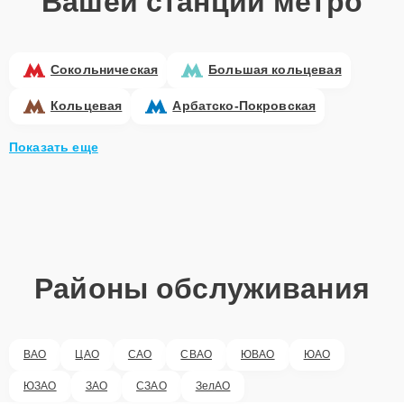
Вашей станции метро
Сокольническая
Большая кольцевая
Кольцевая
Арбатско-Покровская
Показать еще
Районы обслуживания
ВАО
ЦАО
САО
СВАО
ЮВАО
ЮАО
ЮЗАО
ЗАО
СЗАО
ЗелАО