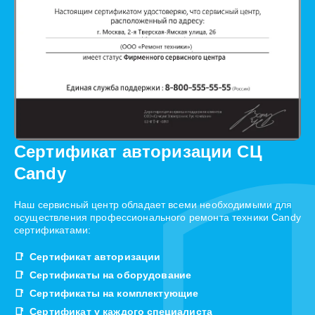
Сертификат авторизации СЦ
Candy
Наш сервисный центр обладает всеми необходимыми для
осуществления профессионального ремонта техники Candy
сертификатами:
Сертификат авторизации
Сертификаты на оборудование
Сертификаты на комплектующие
Сертификат у каждого специалиста