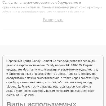
Candy, используют современное оборудование и
оригинальные запчасти. Каждый инженер регулярно проходит
обучение и сертификацию, что позволяет быстро и
точноdiagnostikировать поломки и восстанавливать технику с
Развернуть
сохранением гарантии до 3 лет. Наши мастера решают
сложные случаи: от замены матриц и материнских плат до
ремонта после залития и восстановления данных. Благодаря
высокой квалификации и ответственному подходу клиенты
получают быстрый, качественный ремонт и понятные
объяснения по результатам диагностики.
Сервисный центр Candy-Remont-Center осуществляет все виды
ремонта варочных панелей Candy модели PG 640/1 W. Сервис
предлагает бесплатную консультацию, высокоточную диагностику
и фиксированные для всех клиентов цены. Передать технику на
обслуживание можно самостоятельно, а также через собственную
службу доставки компании, которая работает по всему городу
Москва. Действует услуга выезда мастера на дом или офис в
любое удобное время. Всем новым клиентам предоставляются
скидки от 15 до 20%.
Виды используемых