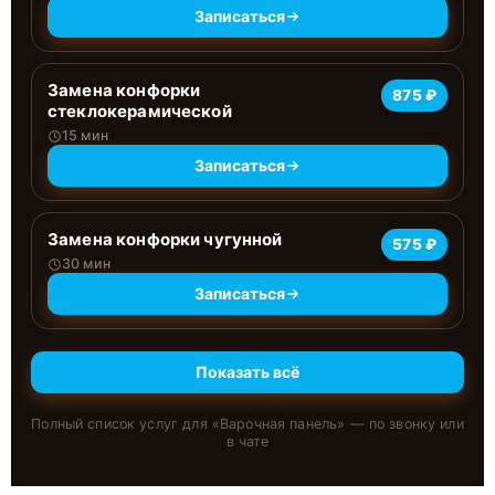
Записаться
Замена конфорки
875 ₽
стеклокерамической
15 мин
Записаться
Замена конфорки чугунной
575 ₽
30 мин
Записаться
Показать всё
Полный список услуг для «
Варочная панель
» — по звонку или
в чате