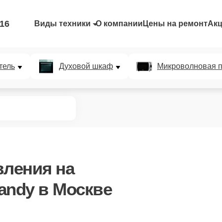
-16
Виды техники
О компании
Цены на ремонт
Ак
тель
Духовой шкаф
Микроволновая п
вления
на
andy в Москве