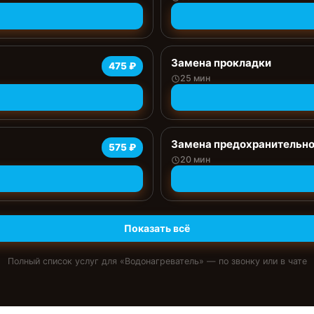
Замена прокладки
475 ₽
25 мин
Замена предохранительно
575 ₽
20 мин
Показать всё
Полный список услуг для «
Водонагреватель
» — по звонку или в чате